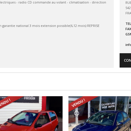
électriques - radio CD commande au volant - climatisation - direction
RUE
542
FR
TEL
m garantie national 3 mois extension possible(6,12 mois) REPRISE
FAX
GSM
inf
CON