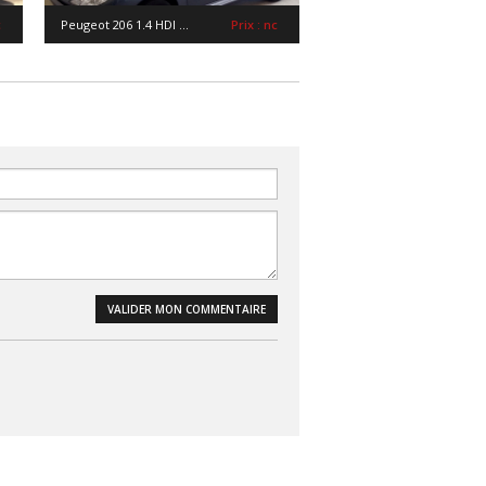
c
Peugeot 206 1.4 HDI ...
Prix : nc