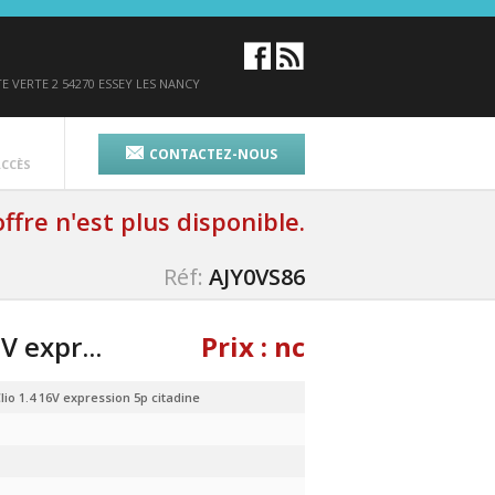
E VERTE 2
54270 ESSEY LES NANCY
CONTACTEZ-NOUS
ACCÈS
ffre n'est plus disponible.
Réf:
AJY0VS86
V expr...
Prix : nc
lio 1.4 16V expression 5p citadine