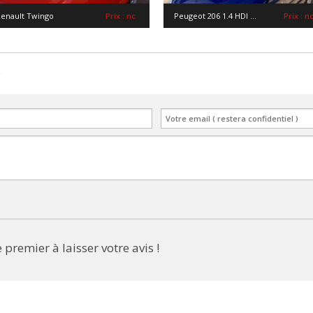
enault Twingo
Prix : nc
Peugeot 206 1.4 HDI ...
Prix : n
e
 premier à laisser votre avis !