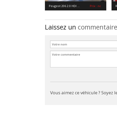
Peugeot 206 2.0 HDI ...
Prix : nc
R
Laissez un
commentair
Vous aimez ce véhicule ? Soyez le