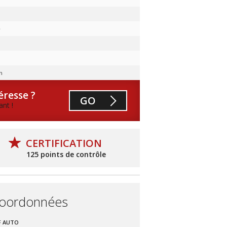
e
m
éresse ?
GO
nt !
CERTIFICATION
125 points de contrôle
oordonnées
F AUTO