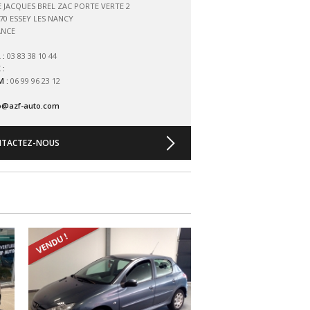
 JACQUES BREL ZAC PORTE VERTE 2
70 ESSEY LES NANCY
ANCE
 :
03 83 38 10 44
 :
 :
06 99 96 23 12
o@azf-auto.com
TACTEZ-NOUS