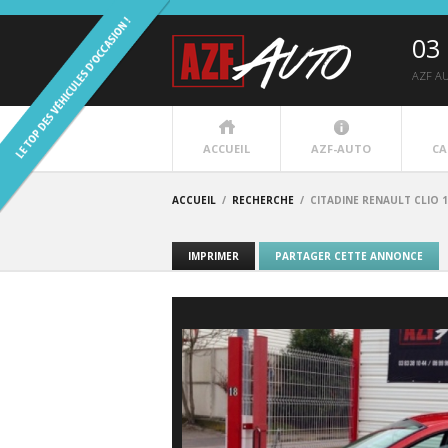
03 
AZF A
ACCUEIL
AZF-AUTO
CA
ACCUEIL
/
RECHERCHE
/
CITADINE RENAULT CLIO 1
IMPRIMER
PARTAGER CETTE ANNONCE