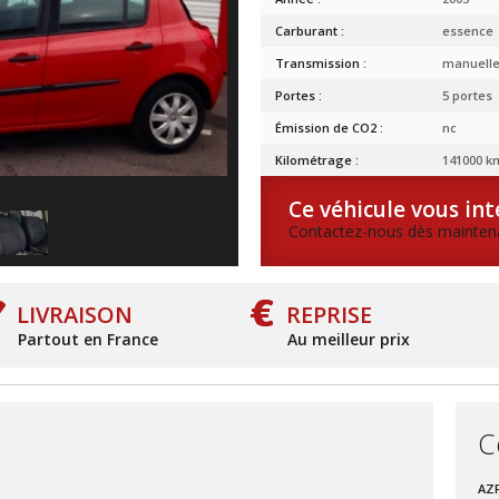
Carburant :
essence
Transmission :
manuell
Portes :
5 portes
Émission de CO2 :
nc
Kilométrage :
141000 k
Ce véhicule vous int
Contactez-nous dès maintena
LIVRAISON
REPRISE
Partout en France
Au meilleur prix
C
AZ