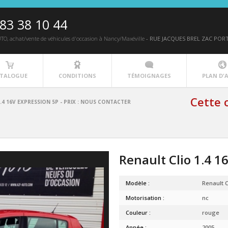
83 38 10 44
UTO
, achat/vente de véhicules d'occasion à Nancy/Maxéville
-
RUE JACQUES BREL ZAC PORT
TALOGUE
CONDITIONS
TÉMOIGNAGES
PLAN D'
Cette o
.4 16V EXPRESSION 5P - PRIX : NOUS CONTACTER
Renault Clio 1.4 16
Modèle :
Renault C
Motorisation :
nc
Couleur :
rouge
Année :
2005