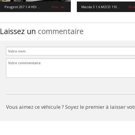
Peugeot 207 1.4 HDI ...
Prix : nc
Mazda 3 1.6 MZCD 110...
Prix
Laissez un
commentaire
Vous aimez ce véhicule ? Soyez le premier à laisser votr