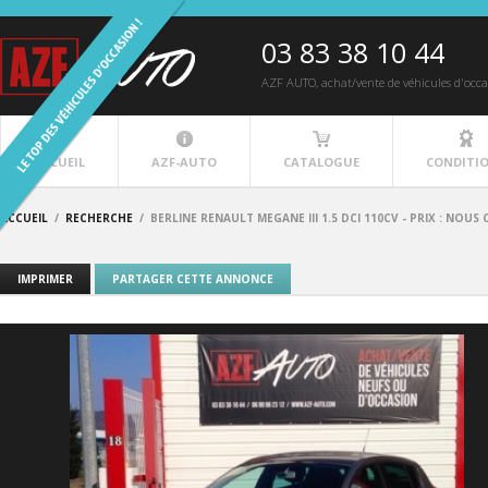
03 83 38 10 44
AZF AUTO
, achat/vente de véhicules d'occ
ACCUEIL
AZF-AUTO
CATALOGUE
CONDITI
ACCUEIL
/
RECHERCHE
/
BERLINE RENAULT MEGANE III 1.5 DCI 110CV - PRIX : NOU
IMPRIMER
PARTAGER CETTE ANNONCE