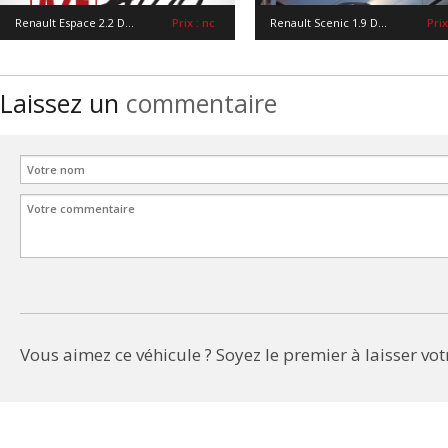
Renault Espace 2.2 D...
Prix : nc
Renault Scenic 1.9 D...
Prix
Laissez un
commentaire
Vous aimez ce véhicule ? Soyez le premier à laisser votr