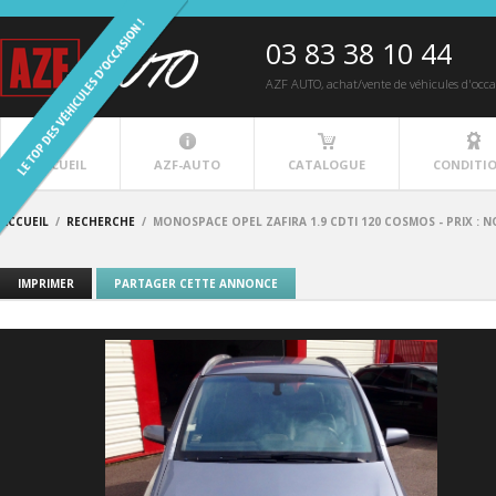
03 83 38 10 44
AZF AUTO
, achat/vente de véhicules d'occ
ACCUEIL
AZF-AUTO
CATALOGUE
CONDITI
ACCUEIL
/
RECHERCHE
/
MONOSPACE OPEL ZAFIRA 1.9 CDTI 120 COSMOS - PRIX :
IMPRIMER
PARTAGER CETTE ANNONCE