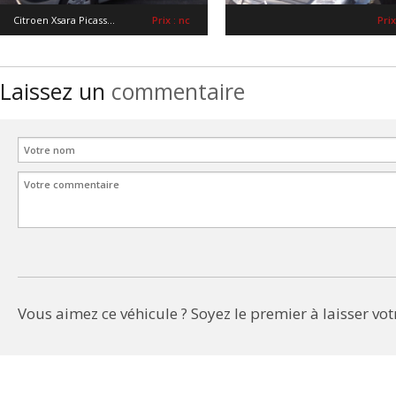
Citroen Xsara Picass...
Prix : nc
Prix
Laissez un
commentaire
Vous aimez ce véhicule ? Soyez le premier à laisser votr