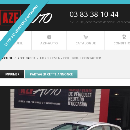
03 83 38 10 44
AZF AUTO
, achat/vente de véhicules d'occ
ACCUEIL
AZF-AUTO
CATALOGUE
CONDITI
ACCUEIL
/
RECHERCHE
/
FORD FIESTA - PRIX : NOUS CONTACTER
IMPRIMER
PARTAGER CETTE ANNONCE