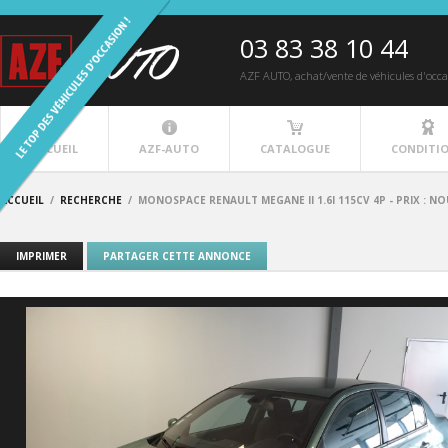
03 83 38 10 44
AZF AUTO
, achat/vente de véhicules d'occ
ACCUEIL
AZF-AUTO
CATALOGUE
CONDITI
ACCUEIL
/
RECHERCHE
/
MONOSPACE RENAULT MEGANE II 1.6I 115CV 4P - PRIX : 
IMPRIMER
PARTAGER CETTE ANNONCE