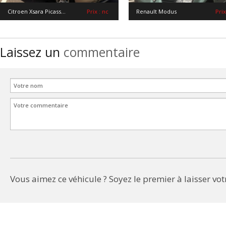
Citroen Xsara Picass...
Prix : nc
Renault Modus
Prix
Laissez un
commentaire
Vous aimez ce véhicule ? Soyez le premier à laisser votr