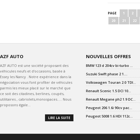
PAGE
1
2
20
21
22
AZF AUTO
NOUVELLES OFFRES
AZF AUTO est une société proposant des
BMW 123 d 204cv bi-turbo ...
véhicules neufs et d'occasions, basée à
Suzuki Swift phase 2 1....
Essey les Nancy . Notre expérience dans la
négociation vous font profiter de véhicules
Volkswagen Touran 2.0 TDI...
parmis les mieux placé sur le marché que
Renault Scenic 1.5 DCI 10...
ce soit des citadines, berlines, coupés,
utilitaires , cabriolets,monospaces..... Nous
Renault Megane ph2 1.9 DC...
proposons égale...
Peugeot 206 1.6i 90cv pac...
Peugeot 5008 1.6 HDI 112c...
LIRE LA SUITE